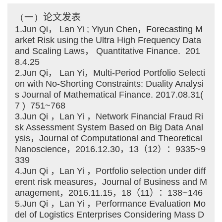
（一）
论文发表
1.Jun Qi， Lan Yi ; Yiyun Chen，Forecasting M
arket Risk using the Ultra High Frequency Data
and Scaling Laws， Quantitative Finance. 201
8.4.25
2.Jun Qi， Lan Yi，Multi-Period Portfolio Selecti
on with No-Shorting Constraints: Duality Analysi
s Journal of Mathematical Finance. 2017.08.31(
7 ) 751~768
3.Jun Qi ，Lan Yi ，Network Financial Fraud Ri
sk Assessment System Based on Big Data Anal
ysis，Journal of Computational and Theoretical
Nanoscience，2016.12.30，13（12）：9335~9
339
4.Jun Qi ，Lan Yi ，Portfolio selection under diff
erent risk measures，Journal of Business and M
anagement，2016.11.15，18（11）：138~146
5.Jun Qi ，Lan Yi ，Performance Evaluation Mo
del of Logistics Enterprises Considering Mass D