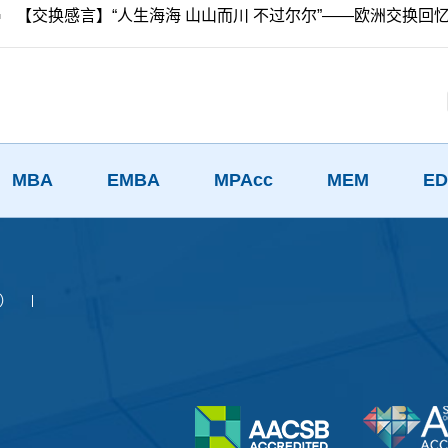
【交换感言】“人生海海 山山而川 不过尔尔”——欧洲交换回
MBA
EMBA
MPAcc
MEM
ED
）