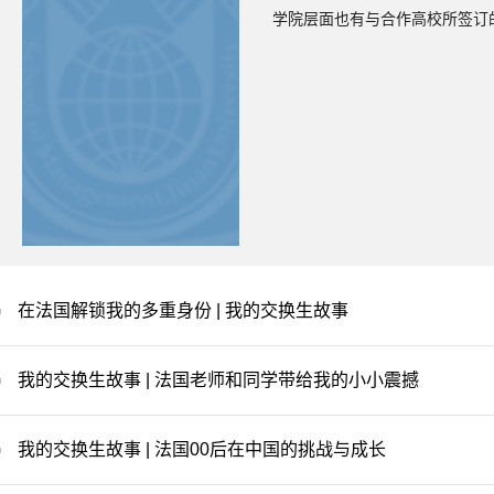
学院层面也有与合作高校所签订
院已与10余所合作院校开展交
放，学习期限为一学期，互免学
每年2-3月发布通知并进行选拔
学时间而定），具体时间请以当
108-9月发布通知并进行选拔，
学时间而定），具体时间请以当
笔试主要考察英语读写能力，面
和研究情况、英语口语能力、生
等。【项目要求与费用】成绩要
求，学院会在综合考量后择优录
在法国解锁我的多重身份 | 我的交换生故事
考附件一罗列语言要求提前准备
通知为准。学院会在面试中对申
的学生有接受英语授课的能力。
我的交换生故事 | 法国老师和同学带给我的小小震撼
向暨南大学缴纳学费及住宿费（
方学校帮助申请其所在国家奖学
应确保自身可承担境外学习费用
我的交换生故事 | 法国00后在中国的挑战与成长
保险费用。学分转换学院的派出