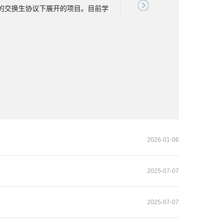
的交换生协议下展开的项目。目前学
换生项目，仅面向管理学院学生开
费。【选拔与派出】秋季交换项目：
，一般于每年8-9月派出（视各项目开
年通知为准。春季交换项目：每年9-
一般于每年1-2月派出（视各项目开
年通知为准。选拔分为笔试和面试。
试主要了解申请人的交换动机、学习
活独立性与适应性、财务情况与来源
求所有项目没有硬性的绩点排名要
取。部分项目有硬性语言要求，可参
英语成绩，实际要求以选拔时发布的
2026-01-06
请人的英语能力进行考核，确保选派
项目费用一般免缴对方学校学费，需
2025-07-07
如希望保留宿舍）。部分项目可由对
金，但不保证结果。申请交换生项目
，包括但不限于签证、交通、食宿、
2025-07-07
项目主要面向已修读完学分的学生