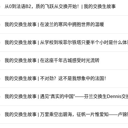
（本科高年级、研究生二年级或
从0到法语B2，质的飞跃从交换开始！| 我的交换生故事
感兴趣的课程，因此一般不涉及
对方学校是否有足够的相关可选
生）或研管办（研究生）沟通派
我的交换生故事 | 在波兰的寒风中拥抱世界的温暖
流程，并向本科生院或研究生院
【资料下载】如需申请交换，以
通知为准。附件一：暨南大学管
我的交换生故事 | 从学校到埃菲尔铁塔只要半个小时是什么体
览表.docx
我的交换生故事 | 在这座千年古城感受时光流转
我的交换生故事 | 不对劲？这不是我想象中的法国！
我的交换生故事 | 遇见“真实的中国”——芬兰交换生Dennis
我的交换生故事 | 万里乘空出碧海，征帆一片惟爱知——卢