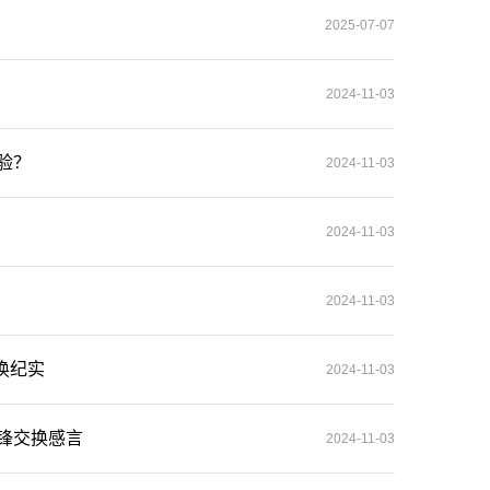
以上），在交换期间可自由选读自己
2025-07-07
学分转换。如确需学分转换，先查阅
课程。派出前须与学院本科办（本科
出期间计划修读课程并了解学分转换
2024-11-03
提交相应选课申请和学分转换申请。
下资料供参考，具体提交资料以当年
理学院院级出国交换学习选拔信息一
验？
2024-11-03
2024-11-03
2024-11-03
交换纪实
2024-11-03
锦锋交换感言
2024-11-03