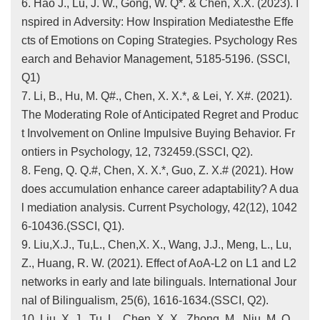
6. Hao J., Lu, J. W., Gong, W. Q*. & Chen, X.X. (2023). I
nspired in Adversity: How Inspiration Mediatesthe Effe
cts of Emotions on Coping Strategies. Psychology Res
earch and Behavior Management, 5185-5196. (SSCI,
Q1)
7. Li, B., Hu, M. Q#., Chen, X. X.*, & Lei, Y. X#. (2021).
The Moderating Role of Anticipated Regret and Produc
t Involvement on Online Impulsive Buying Behavior. Fr
ontiers in Psychology, 12, 732459.(SSCI, Q2).
8. Feng, Q. Q.#, Chen, X. X.*, Guo, Z. X.# (2021). How
does accumulation enhance career adaptability? A dua
l mediation analysis. Current Psychology, 42(12), 1042
6-10436.(SSCI, Q1).
9. Liu,X.J., Tu,L., Chen,X. X., Wang, J.J., Meng, L., Lu,
Z., Huang, R. W. (2021). Effect of AoA-L2 on L1 and L2
networks in early and late bilinguals. International Jour
nal of Bilingualism, 25(6), 1616-1634.(SSCI, Q2).
10. Liu, X. J., Tu, L., Chen, X. X., Zhong, M., Niu, M. Q.,