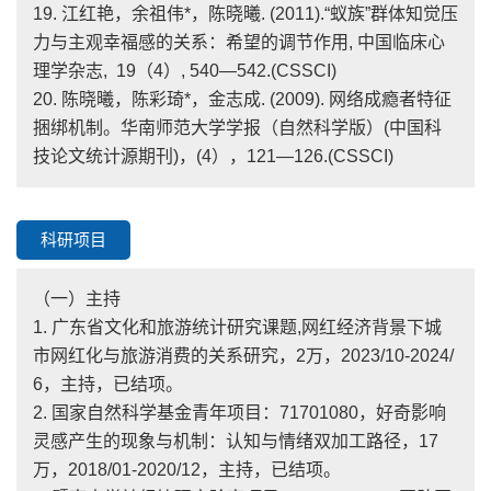
19. 江红艳，余祖伟*，陈晓曦. (2011).“蚁族”群体知觉压
力与主观幸福感的关系：希望的调节作用, 中国临床心
理学杂志, 19（4）, 540—542.(CSSCI)
20. 陈晓曦，陈彩琦*，金志成. (2009). 网络成瘾者特征
捆绑机制。华南师范大学学报（自然科学版）(中国科
技论文统计源期刊)，(4），121—126.(CSSCI)
科研项目
（一）主持
1. 广东省文化和旅游统计研究课题,网红经济背景下城
市网红化与旅游消费的关系研究，2万，2023/10-2024/
6，主持，已结项。
2. 国家自然科学基金青年项目：71701080，好奇影响
灵感产生的现象与机制：认知与情绪双加工路径，17
万，2018/01-2020/12，主持，已结项。