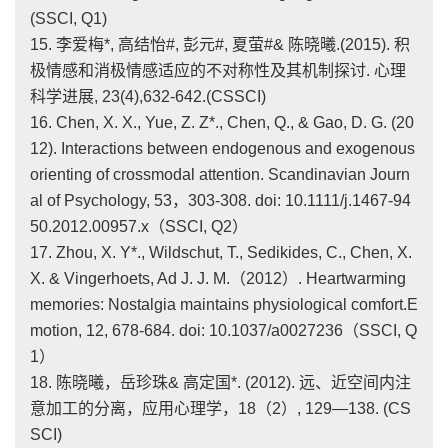
(SSCI, Q1)
15. 李爱梅*, 高结怡#, 彭元#, 夏萤#& 陈晓曦.(2015). 积
极情感和消极情感适应的不对称性及其机制探讨. 心理
科学进展, 23(4),632-642.(CSSCI)
16. Chen, X. X., Yue, Z. Z*., Chen, Q., & Gao, D. G. (20
12). Interactions between endogenous and exogenous
orienting of crossmodal attention. Scandinavian Journ
al of Psychology, 53，303-308. doi: 10.1111/j.1467-94
50.2012.00957.x（SSCI, Q2）
17. Zhou, X. Y*., Wildschut, T., Sedikides, C., Chen, X.
X. & Vingerhoets, Ad J. J. M.（2012）. Heartwarming
memories: Nostalgia maintains physiological comfort.E
motion, 12, 678-684. doi: 10.1037/a0027236（SSCI, Q
1）
18. 陈晓曦，岳珍珠& 高定国*. (2012). 远、近空间内注
意加工的分离，应用心理学，18（2）, 129—138. (CS
SCI)