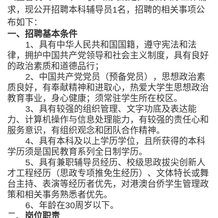
求，现公开招聘本科辅导员
1
名，招聘的相关事项公
布如下：
一、招聘基本条件
1
、具有中华人民共和国国籍，遵守宪法和法
律，拥护中国共产党领导和社会主义制度，具有良好
的政治素质和道德品行；
2
、中国共产党党员（预备党员），思想政治素
质良好，有奉献精神和进取心，热爱大学生思想政治
教育事业，身心健康；须常驻学生所在校区。
3
、具有较强的组织管理、文字功底及表达能
力、计算机操作与信息处理能力，有较强的责任心和
服务意识，有组织观念和团队合作精神。
4
、具有本科及以上学历学位，且所获得的本科
学历须是国民教育系列全日制学历。
5
、具有兼职辅导员经历、校级思政拔尖创新人
才工程经历（思政专项推免生经历）、文体特长或舞
台主持、表演等经历者优先，对港澳台侨学生管理政
策和相关事务熟悉者优先。
6
、年龄在
30
周岁以下。
二、
岗位职责