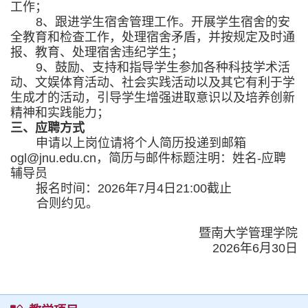
工作；
8
、跟进学生宿舍管理工作。开展学生宿舍的安
全教育和检查工作，处理宿舍矛盾，并按规定及时通
报、教育、处理宿舍违纪学生；
9
、鼓励、支持和指导学生参加各种科技学术活
动、文娱体育活动、社会实践活动以及其它有利于学
生成才的活动，引导学生增强进取意识以及培养创新
精神和实践能力；
三、应聘方式
申请以上岗位请将个人简历投递到邮箱
ogl@jnu.edu.cn
，简历与邮件标题注明：姓名
-
应聘
辅导员
报名时间：
2026
年
7
月
4
日
21:00
截止
合则约见。
暨南大学管理学院
2026
年
6
月
30
日